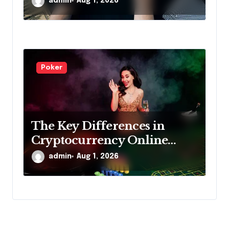
admin
Aug 1, 2026
Poker
The Key Differences in
Cryptocurrency Online
Casino Ecosystems
admin
Aug 1, 2026