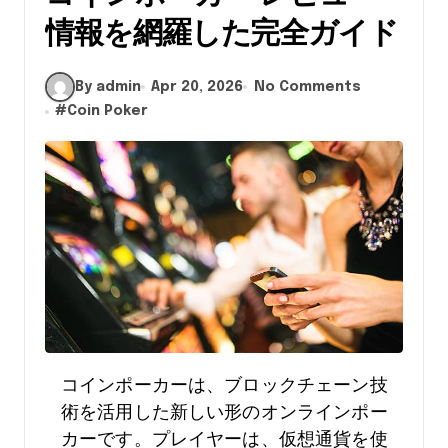
情報を網羅した完全ガイド
By admin
Apr 20, 2026
No Comments
#
Coin Poker
コインポーカーは、ブロックチェーン技
術を活用した新しい形のオンラインポー
カーです。プレイヤーは、仮想通貨を使