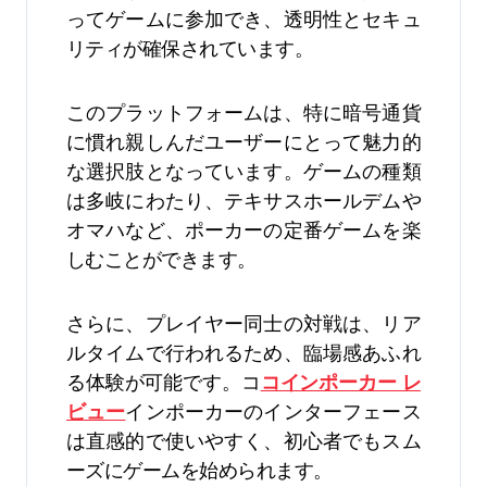
ってゲームに参加でき、透明性とセキュ
リティが確保されています。
このプラットフォームは、特に暗号通貨
に慣れ親しんだユーザーにとって魅力的
な選択肢となっています。ゲームの種類
は多岐にわたり、テキサスホールデムや
オマハなど、ポーカーの定番ゲームを楽
しむことができます。
さらに、プレイヤー同士の対戦は、リア
ルタイムで行われるため、臨場感あふれ
る体験が可能です。コ
コインポーカー レ
ビュー
インポーカーのインターフェース
は直感的で使いやすく、初心者でもスム
ーズにゲームを始められます。