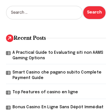
S
e
a
r
c
h
Recent Posts
f
o
r
A Practical Guide to Evaluating siti non AAMS
:
Gaming Options
Smart Casino che pagano subito Complete
Payment Guide
Top Features of casino en ligne
Bonus Casino En Ligne Sans Dépôt Immédiat