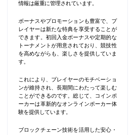
情報は厳重に管理されています。
ボーナスやプロモーションも豊富で、プ
レイヤーは新たな特典を享受することが
できます。初回入金ボーナスや定期的な
トーナメントが用意されており、競技性
を高めながらも、楽しさを提供していま
す。
これにより、プレイヤーのモチベーショ
ンが維持され、長期間にわたって楽しむ
ことができるのです。総じて、コインポ
ーカーは革新的なオンラインポーカー体
験を提供しています。
ブロックチェーン技術を活用した安心・