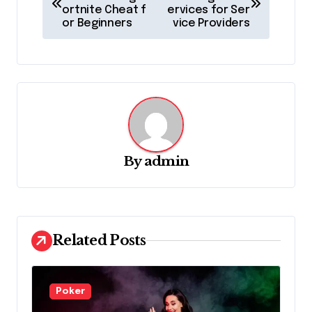
o
ortnite Cheat f
ervices for Ser
s
or Beginners
vice Providers
t
n
a
v
i
g
By
admin
a
t
i
Related Posts
o
n
Poker