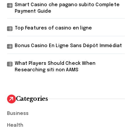
Smart Casino che pagano subito Complete
Payment Guide
Top Features of casino en ligne
Bonus Casino En Ligne Sans Dépôt Immédiat
What Players Should Check When
Researching siti non AAMS
Categories
Business
Health