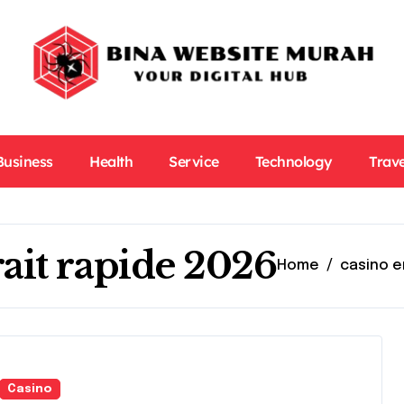
Business
Health
Service
Technology
Trave
rait rapide 2026
Home
casino e
Casino