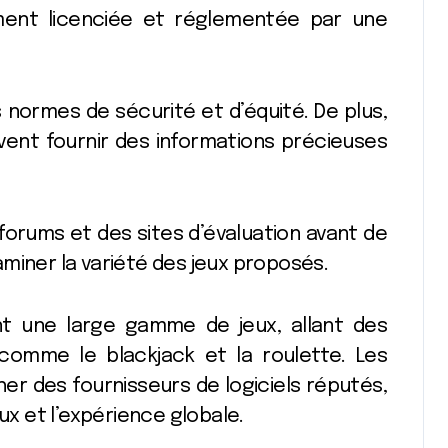
ment licenciée et réglementée par une
 normes de sécurité et d’équité. De plus,
ent fournir des informations précieuses
 forums et des sites d’évaluation avant de
examiner la variété des jeux proposés.
ent une large gamme de jeux, allant des
comme le blackjack et la roulette. Les
r des fournisseurs de logiciels réputés,
ux et l’expérience globale.