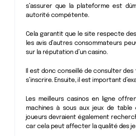
s’assurer que la plateforme est dû
autorité compétente.
Cela garantit que le site respecte des
les avis d’autres consommateurs peuv
sur la réputation d’un casino.
Il est donc conseillé de consulter des
s’inscrire. Ensuite, il est important d’
Les meilleurs casinos en ligne offr
machines à sous aux jeux de table 
joueurs devraient également recherche
car cela peut affecter la qualité des je