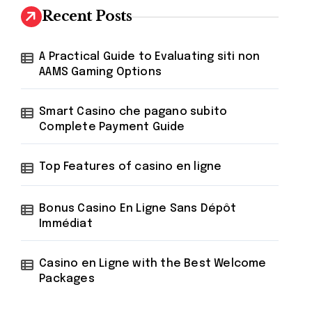
h
Recent Posts
f
o
r
A Practical Guide to Evaluating siti non
:
AAMS Gaming Options
Smart Casino che pagano subito
Complete Payment Guide
Top Features of casino en ligne
Bonus Casino En Ligne Sans Dépôt
Immédiat
Casino en Ligne with the Best Welcome
Packages