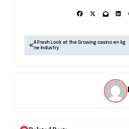
P
A Fresh Look at the Growing casino en lig
ne Industry
o
s
t
n
a
v
i