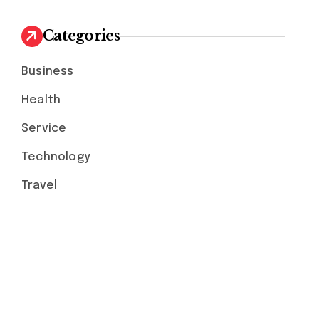
Categories
Business
Health
Service
Technology
Travel