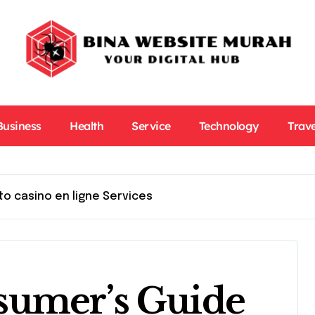
Business
Health
Service
Technology
Trave
o casino en ligne Services
umer’s Guide