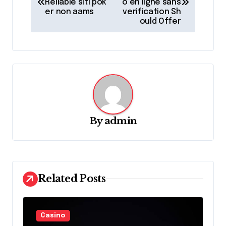
Reliable siti pok
o en ligne sans
s
er non aams
verification Sh
ould Offer
t
n
a
v
i
g
By
admin
a
t
i
o
Related Posts
n
Casino