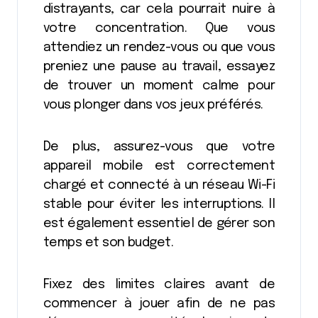
distrayants, car cela pourrait nuire à
votre concentration. Que vous
attendiez un rendez-vous ou que vous
preniez une pause au travail, essayez
de trouver un moment calme pour
vous plonger dans vos jeux préférés.
De plus, assurez-vous que votre
appareil mobile est correctement
chargé et connecté à un réseau Wi-Fi
stable pour éviter les interruptions. Il
est également essentiel de gérer son
temps et son budget.
Fixez des limites claires avant de
commencer à jouer afin de ne pas