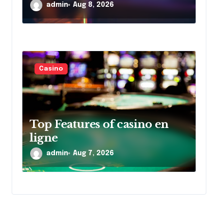
Guide
admin
Aug 8, 2026
Casino
Top Features of casino en
ligne
admin
Aug 7, 2026