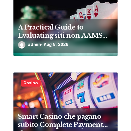
A Practical Guide to
Evaluating siti non AAMS
Gaming Options
admin
Aug 8, 2026
Casino
Smart Casino che pagano
subito Complete Payment