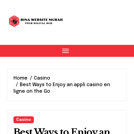
Skip
to
content
Home
Casino
Best Ways to Enjoy an appli casino en
ligne on the Go
Casino
Best Ways to Enjoy an