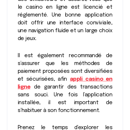
le casino en ligne est licencié et
réglementé. Une bonne application
doit offrir une interface conviviale,
une navigation fluide et un large choix
de jeux.
Il est également recommandé de
s’assurer que les méthodes de
paiement proposées sont diversifiées
et sécurisées, afin
appli casino en
ligne
de garantir des transactions
sans souci. Une fois l’application
installée, il est important de
s’habituer à son fonctionnement.
Prenez le temps d’explorer les