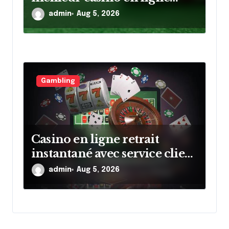
today
admin
Aug 5, 2026
Gambling
Casino en ligne retrait
instantané avec service client
efficace
admin
Aug 5, 2026