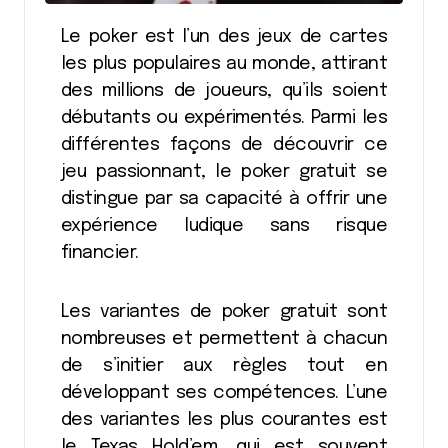
Le poker est l’un des jeux de cartes
les plus populaires au monde, attirant
des millions de joueurs, qu’ils soient
débutants ou expérimentés. Parmi les
différentes façons de découvrir ce
jeu passionnant, le poker gratuit se
distingue par sa capacité à offrir une
expérience ludique sans risque
financier.
Les variantes de poker gratuit sont
nombreuses et permettent à chacun
de s’initier aux règles tout en
développant ses compétences. L’une
des variantes les plus courantes est
le Texas Hold’em, qui est souvent