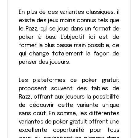
En plus de ces variantes classiques, il
existe des jeux moins connus tels que
le Razz, qui se joue dans un format de
poker à bas. L’objectif ici est de
former la plus basse main possible, ce
qui change totalement la façon de
penser des joueurs.
Les plateformes de poker gratuit
proposent souvent des tables de
Razz, offrant aux joueurs la possibilité
de découvrir cette variante unique
sans coût. En somme, les différentes
variantes de poker gratuit offrent une
excellente opportunité pour tous