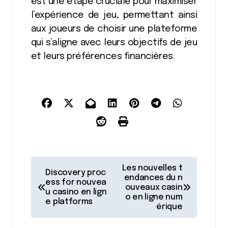
est une étape cruciale pour maximiser
l’expérience de jeu, permettant ainsi
aux joueurs de choisir une plateforme
qui s’aligne avec leurs objectifs de jeu
et leurs préférences financières.
P
Les nouvelles t
Discovery proc
o
endances du n
ess for nouvea
ouveaux casin
u casino en lign
s
o en ligne num
e platforms
érique
t