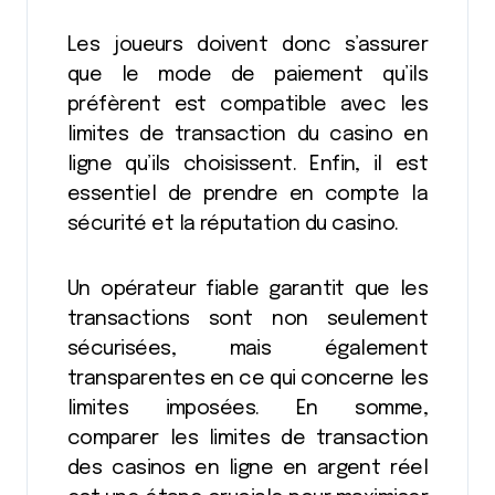
Les joueurs doivent donc s’assurer
que le mode de paiement qu’ils
préfèrent est compatible avec les
limites de transaction du casino en
ligne qu’ils choisissent. Enfin, il est
essentiel de prendre en compte la
sécurité et la réputation du casino.
Un opérateur fiable garantit que les
transactions sont non seulement
sécurisées, mais également
transparentes en ce qui concerne les
limites imposées. En somme,
comparer les limites de transaction
des casinos en ligne en argent réel