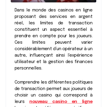
Dans le monde des casinos en ligne
proposant des services en argent
réel, les limites de transaction
constituent un aspect essentiel à
prendre en compte pour les joueurs.
Ces limites peuvent varier
considérablement d’un opérateur à un
autre, influençant ainsi l’expérience
utilisateur et la gestion des finances
personnelles.
Comprendre les différentes politiques
de transaction permet aux joueurs de
choisir un casino qui correspond à
leurs
nouveau casino en ligne