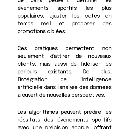
de paris peuvent identifier les
événements sportifs les plus
populaires, ajuster les cotes en
temps réel et proposer des
promotions ciblées.
Ces pratiques permettent non
seulement d’attirer de nouveaux
clients, mais aussi de fidéliser les
parieurs existants. De plus,
l’intégration de l’intelligence
artificielle dans l’analyse des données
a ouvert de nouvelles perspectives.
Les algorithmes peuvent prédire les
résultats des événements sportifs
avec une précision accrue, offrant