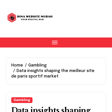
Skip
to
content
Home
Gambling
Data insights shaping the meilleur site
de paris sportif market
Gambling
Data insights shaping