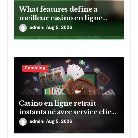
What features define a
meilleur casino en ligne
today
admin
Aug 5, 2026
Gambling
Casino en ligne retrait
instantané avec service client
efficace
admin
Aug 5, 2026