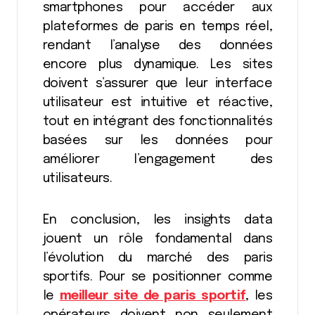
smartphones pour accéder aux
plateformes de paris en temps réel,
rendant l’analyse des données
encore plus dynamique. Les sites
doivent s’assurer que leur interface
utilisateur est intuitive et réactive,
tout en intégrant des fonctionnalités
basées sur les données pour
améliorer l’engagement des
utilisateurs.
En conclusion, les insights data
jouent un rôle fondamental dans
l’évolution du marché des paris
sportifs. Pour se positionner comme
le
meilleur site de paris sportif
, les