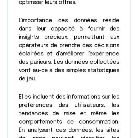
optimiser leurs offres.
L’importance des données réside
dans leur capacité à fournir des
insights précieux, permettant aux
opérateurs de prendre des décisions
éclairées et d’améliorer l’expérience
des parieurs. Les données collectées
vont au-delà des simples statistiques
de jeu.
Elles incluent des informations sur les
préférences des utilisateurs, les
tendances de mise et même les
comportements de consommation.
En analysant ces données, les sites