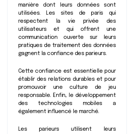
manière dont leurs données sont
utilisées. Les sites de paris qui
respectent la vie privée des
utilisateurs et qui offrent une
communication ouverte sur leurs
pratiques de traitement des données
gagnent la confiance des parieurs.
Cette confiance est essentielle pour
établir des relations durables et pour
promouvoir une culture de jeu
responsable. Enfin, le développement
des technologies mobiles a
également influencé le marché.
Les parieurs utilisent leurs