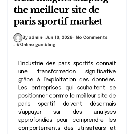
the meilleur site de
paris sportif market
By admin
Jun 10, 2026
No Comments
#
Online gambling
L’industrie des paris sportifs connaît
une transformation significative
grâce à l’exploitation des données.
Les entreprises qui souhaitent se
positionner comme le meilleur site de
paris sportif doivent désormais
s’appuyer sur des analyses
approfondies pour comprendre les
comportements des utilisateurs et