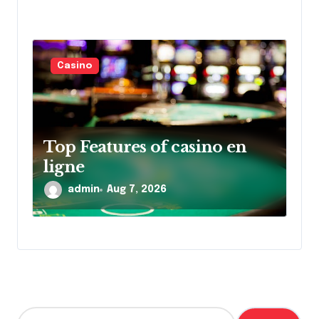
Casino
Top Features of casino en
ligne
admin
Aug 7, 2026
S