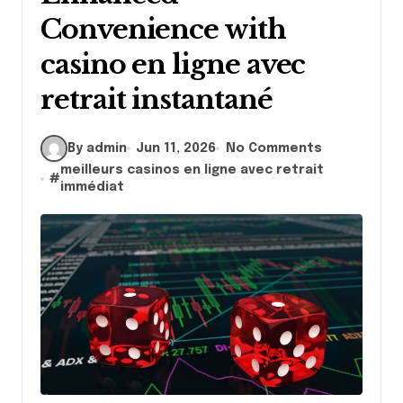
Convenience with
casino en ligne avec
retrait instantané
By admin
Jun 11, 2026
No Comments
meilleurs casinos en ligne avec retrait
#
immédiat