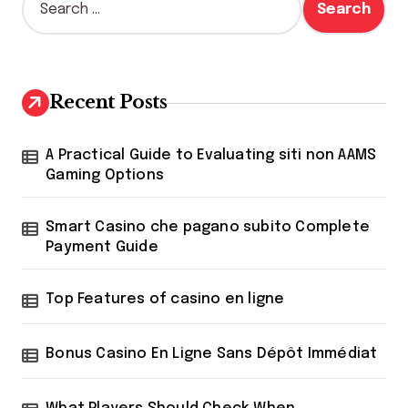
e
a
r
c
h
Recent Posts
f
o
r
A Practical Guide to Evaluating siti non AAMS
:
Gaming Options
Smart Casino che pagano subito Complete
Payment Guide
Top Features of casino en ligne
Bonus Casino En Ligne Sans Dépôt Immédiat