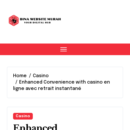
Skip
to
content
Home
Casino
Enhanced Convenience with casino en
ligne avec retrait instantané
Casino
Enhanced