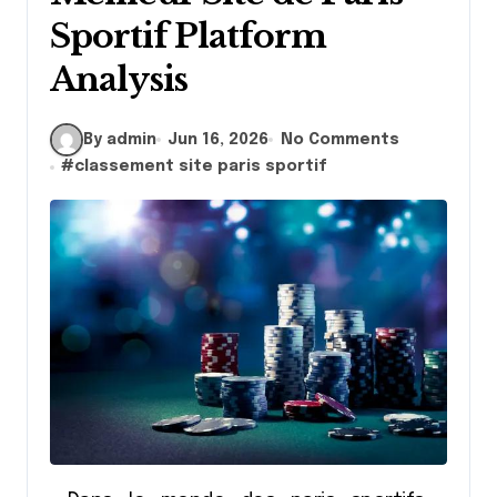
Sportif Platform
Analysis
By admin
Jun 16, 2026
No Comments
#
classement site paris sportif