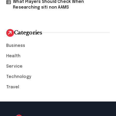
What Players Should Check When
Researching siti non AAMS
Categories
Business
Health
Service
Technology
Travel