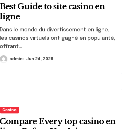
Best Guide to site casino en
ligne
s le monde du divertissement en ligne,
les casinos virtuels ont gagné en popularité,
offrant...
admin
Jun 24, 2026
Casino
Compare Every top casino en