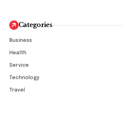
Categories
Business
Health
Service
Technology
Travel