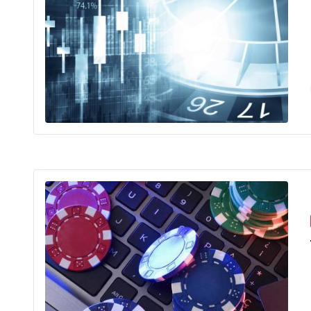
Lorsq
De n