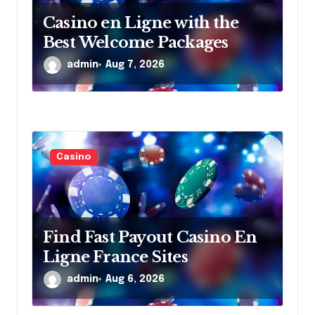
Casino en Ligne with the
Best Welcome Packages
admin
Aug 7, 2026
Casino
Find Fast Payout Casino En
Ligne France Sites
admin
Aug 6, 2026