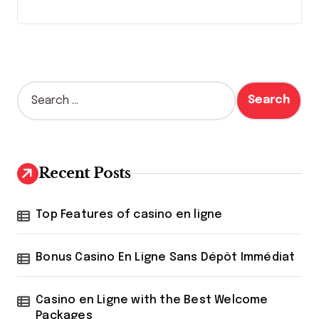
S
e
a
r
c
h
Recent Posts
f
o
r
Top Features of casino en ligne
:
Bonus Casino En Ligne Sans Dépôt Immédiat
Casino en Ligne with the Best Welcome
Packages