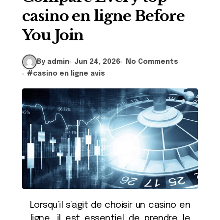
casino en ligne Before
You Join
By admin
Jun 24, 2026
No Comments
#
casino en ligne avis
Lorsqu’il s’agit de choisir un casino en
ligne, il est essentiel de prendre le