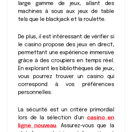
large gamme de jeux, allant des
machines à sous aux jeux de table
tels que le blackjack et la roulette.
De plus, il est intéressant de vérifier si
le casino propose des jeux en direct,
permettant une expérience immersive
grâce à des croupiers en temps réel.
En explorant les bibliothèques de jeux,
vous pourrez trouver un casino qui
correspond à vos préférences
personnelles.
La sécurité est un critère primordial
lors de la sélection d’un
casino en
ligne nouveau
. Assurez-vous que la