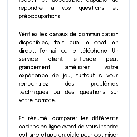
répondre à vos questions et
préoccupations.
Vérifiez les canaux de communication
disponibles, tels que le chat en
direct, l’e-mail ou le téléphone. Un
service client efficace peut
grandement améliorer votre
expérience de jeu, surtout si vous
rencontrez des problèmes
techniques ou des questions sur
votre compte.
En résumé, comparer les différents
casinos en ligne avant de vous inscrire
est une étape cruciale pour optimiser