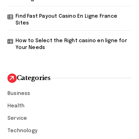
Find Fast Payout Casino En Ligne France
Sites
How to Select the Right casino en ligne for
Your Needs
Categories
Business
Health
Service
Technology