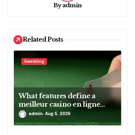
g
By
admin
a
t
i
o
Related Posts
n
Gambling
What features define a
meilleur casino en ligne
today
admin
Aug 5, 2026