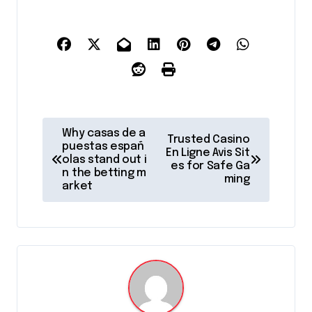
P
Why casas de a
Trusted Casino
o
puestas españ
En Ligne Avis Sit
olas stand out i
es for Safe Ga
s
n the betting m
ming
arket
t
n
a
v
i