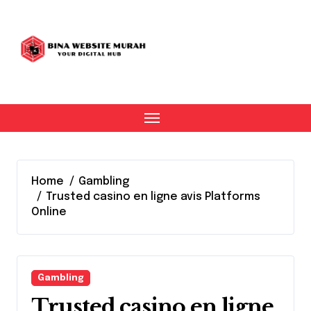
Skip
to
content
Home
Gambling
Trusted casino en ligne avis Platforms
Online
Gambling
Trusted casino en ligne