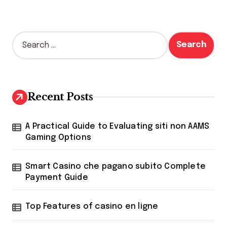
S
e
a
r
c
h
Recent Posts
f
o
r
A Practical Guide to Evaluating siti non AAMS
:
Gaming Options
Smart Casino che pagano subito Complete
Payment Guide
Top Features of casino en ligne