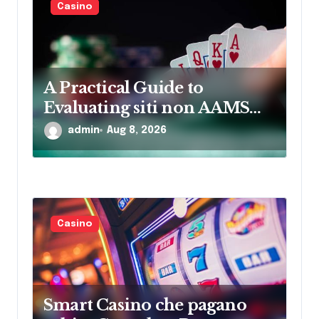
Casino
A Practical Guide to
Evaluating siti non AAMS
Gaming Options
admin
Aug 8, 2026
Casino
Smart Casino che pagano