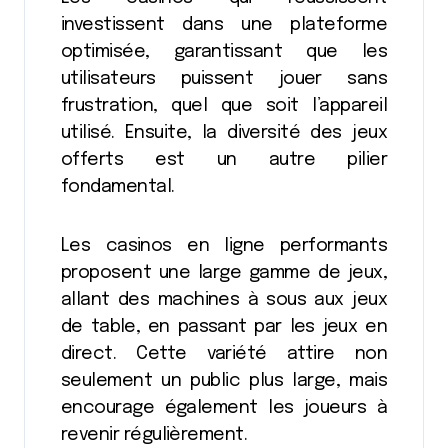
investissent dans une plateforme
optimisée, garantissant que les
utilisateurs puissent jouer sans
frustration, quel que soit l’appareil
utilisé. Ensuite, la diversité des jeux
offerts est un autre pilier
fondamental.
Les casinos en ligne performants
proposent une large gamme de jeux,
allant des machines à sous aux jeux
de table, en passant par les jeux en
direct. Cette variété attire non
seulement un public plus large, mais
encourage également les joueurs à
revenir régulièrement.