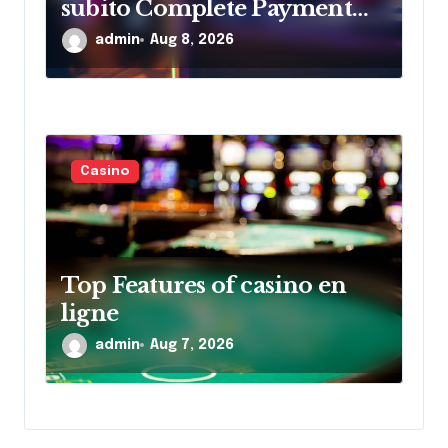
subito Complete Payment
Guide
admin
Aug 8, 2026
Casino
Top Features of casino en
ligne
admin
Aug 7, 2026