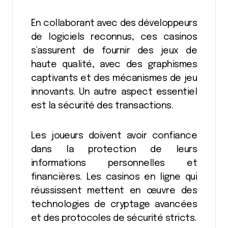
En collaborant avec des développeurs
de logiciels reconnus, ces casinos
s’assurent de fournir des jeux de
haute qualité, avec des graphismes
captivants et des mécanismes de jeu
innovants. Un autre aspect essentiel
est la sécurité des transactions.
Les joueurs doivent avoir confiance
dans la protection de leurs
informations personnelles et
financières. Les casinos en ligne qui
réussissent mettent en œuvre des
technologies de cryptage avancées
et des protocoles de sécurité stricts.