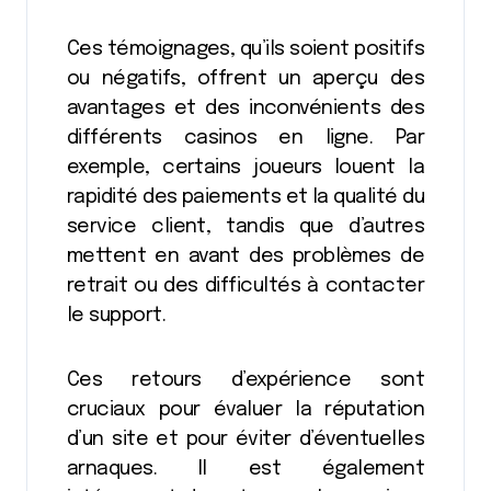
Ces témoignages, qu’ils soient positifs
ou négatifs, offrent un aperçu des
avantages et des inconvénients des
différents casinos en ligne. Par
exemple, certains joueurs louent la
rapidité des paiements et la qualité du
service client, tandis que d’autres
mettent en avant des problèmes de
retrait ou des difficultés à contacter
le support.
Ces retours d’expérience sont
cruciaux pour évaluer la réputation
d’un site et pour éviter d’éventuelles
arnaques. Il est également