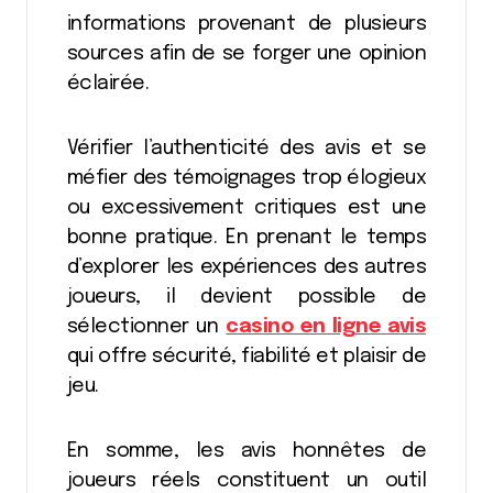
informations provenant de plusieurs
sources afin de se forger une opinion
éclairée.
Vérifier l’authenticité des avis et se
méfier des témoignages trop élogieux
ou excessivement critiques est une
bonne pratique. En prenant le temps
d’explorer les expériences des autres
joueurs, il devient possible de
sélectionner un
casino en ligne avis
qui offre sécurité, fiabilité et plaisir de
jeu.
En somme, les avis honnêtes de
joueurs réels constituent un outil