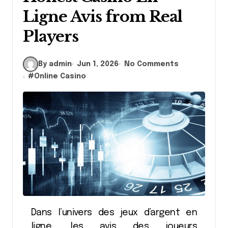
Ligne Avis from Real
Players
By admin
Jun 1, 2026
No Comments
#
Online Casino
Dans l’univers des jeux d’argent en
ligne, les avis des joueurs