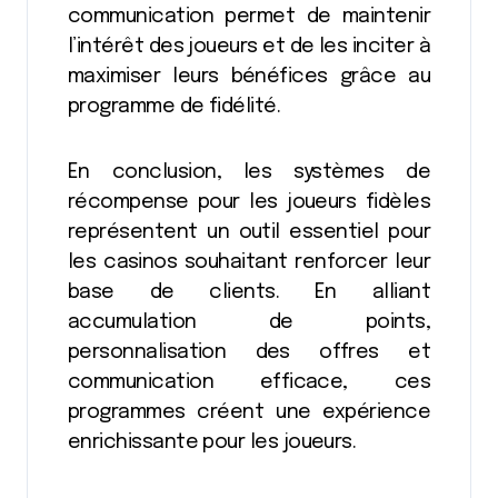
communication permet de maintenir
l’intérêt des joueurs et de les inciter à
maximiser leurs bénéfices grâce au
programme de fidélité.
En conclusion, les systèmes de
récompense pour les joueurs fidèles
représentent un outil essentiel pour
les casinos souhaitant renforcer leur
base de clients. En alliant
accumulation de points,
personnalisation des offres et
communication efficace, ces
programmes créent une expérience
enrichissante pour les joueurs.