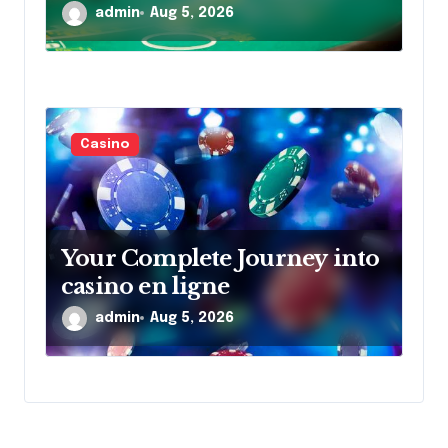
Needs
admin
Aug 5, 2026
Casino
Your Complete Journey into
casino en ligne
admin
Aug 5, 2026