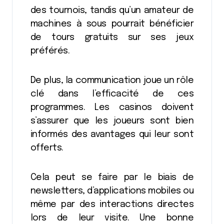
des tournois, tandis qu’un amateur de
machines à sous pourrait bénéficier
de tours gratuits sur ses jeux
préférés.
De plus, la communication joue un rôle
clé dans l’efficacité de ces
programmes. Les casinos doivent
s’assurer que les joueurs sont bien
informés des avantages qui leur sont
offerts.
Cela peut se faire par le biais de
newsletters, d’applications mobiles ou
même par des interactions directes
lors de leur visite. Une bonne