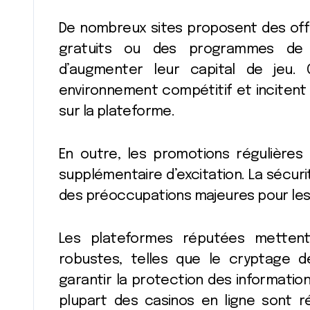
De nombreux sites proposent des off
gratuits ou des programmes de f
d’augmenter leur capital de jeu. 
environnement compétitif et incitent l
sur la plateforme.
En outre, les promotions régulières
supplémentaire d’excitation. La sécurit
des préoccupations majeures pour les
Les plateformes réputées metten
robustes, telles que le cryptage 
garantir la protection des information
plupart des casinos en ligne sont 