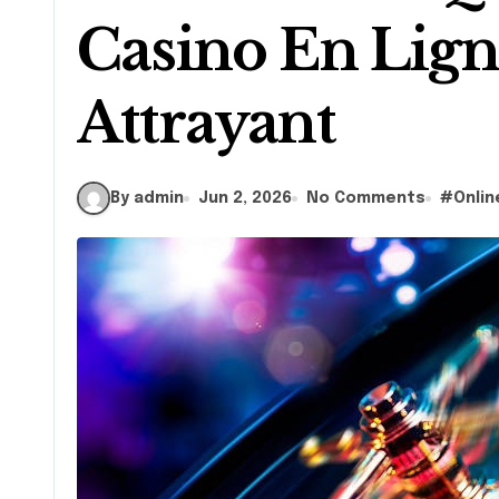
Casino En Lign
Attrayant
By admin
Jun 2, 2026
No Comments
#
Onlin