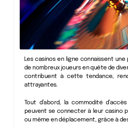
Les casinos en ligne connaissent une popularité croissante en France, attirant
de nombreux joueurs en quête de diver
contribuent à cette tendance, ren
attrayantes.
Tout d’abord, la commodité d’accès
peuvent se connecter à leur casino pr
ou même en déplacement, grâce à des