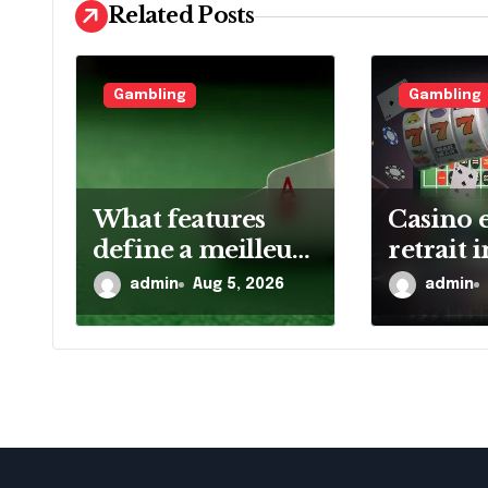
Related Posts
g
a
Gambling
Gambling
t
i
o
What features
Casino 
define a meilleur
retrait 
n
casino en ligne
avec ser
admin
Aug 5, 2026
admin
today
efficace