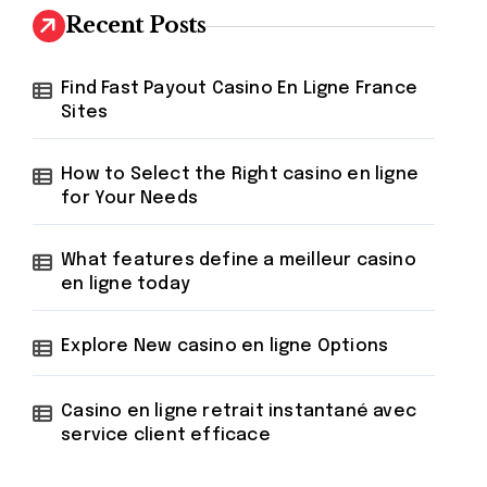
h
Recent Posts
f
o
r
Find Fast Payout Casino En Ligne France
:
Sites
How to Select the Right casino en ligne
for Your Needs
What features define a meilleur casino
en ligne today
Explore New casino en ligne Options
Casino en ligne retrait instantané avec
service client efficace