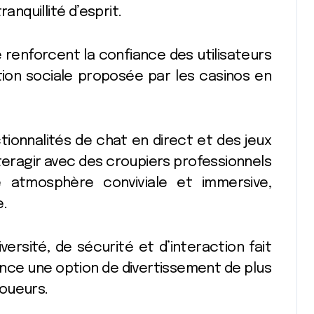
anquillité d’esprit.
renforcent la confiance des utilisateurs
ction sociale proposée par les casinos en
ionnalités de chat en direct et des jeux
teragir avec des croupiers professionnels
e atmosphère conviviale et immersive,
e.
ersité, de sécurité et d’interaction fait
nce une option de divertissement de plus
oueurs.